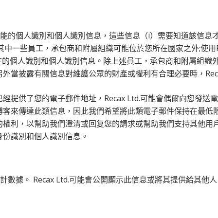
露可能的個人識別和個人識別信息，這些信息（i）需要知道該信息才能代表
。其中一些員工，承包商和附屬組織可能位於您所在國家之外;使用Re
售潛在的個人識別和個人識別信息。除上述員工，承包商和附屬組織外，
當披露有關信息對維護公眾的財產或權利有合理必要時，Recax 
經提供了您的電子郵件地址，Recax Ltd.可能會偶爾向您發
博客來傳達此類信息，因此我們希望將此類電子郵件保持在最低
利，以幫助我們澄清或回复您的請求或幫助我們支持其他用戶。 R
身份識別和個人識別信息。
統計數據。 Recax Ltd.可能會公開顯示此信息或將其提供給其他人